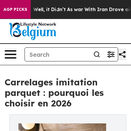
0%. Well, it Didn’t
As war With Iran Drove oil Price
AGP PICKS
Carrelages imitation
parquet : pourquoi les
choisir en 2026